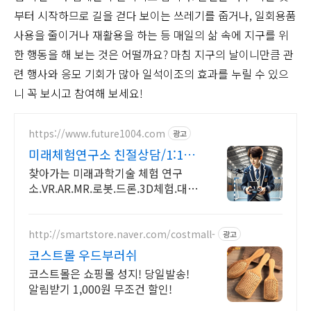
부터 시작하므로 길을 걷다 보이는 쓰레기를 줍거나, 일회용품
사용을 줄이거나 재활용을 하는 등 매일의 삶 속에 지구를 위
한 행동을 해 보는 것은 어떨까요? 마침 지구의 날이니만큼 관
련 행사와 응모 기회가 많아 일석이조의 효과를 누릴 수 있으
니 꼭 보시고 참여해 보세요!
https://www.future1004.com
광고
미래체험연구소 친절상담/1:1교
육/4차산업
찾아가는 미래과학기술 체험 연구
소.VR.AR.MR.로봇.드론.3D체험.대
여.행사 이벤트.4족보행로봇.포토부
스.워킹공룡.미래 친환경 자전거체험.
미래 에너지 체험.
http://smartstore.naver.com/costmall-
광고
코스트몰 우드부러쉬
코스트몰은 쇼핑몰 성지! 당일발송!
알림받기 1,000원 무조건 할인!